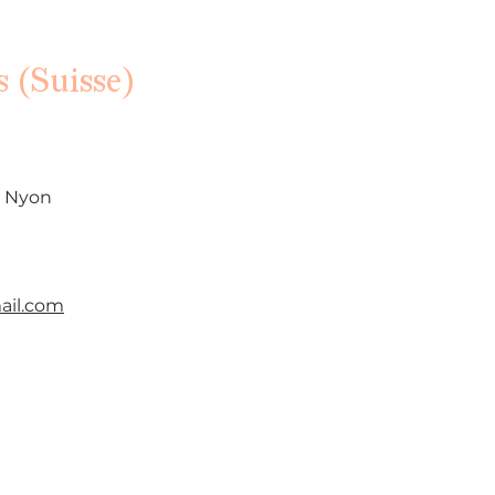
s (Suisse)
0 Nyon
il.com