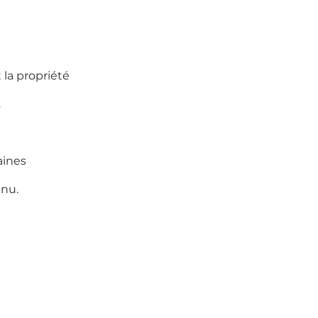
 la propriété
.
aines
enu.