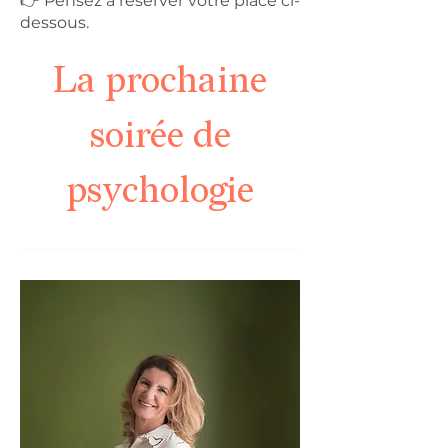
👉 Pensez à réserver votre place ci-
dessous.
La prochaine
soirée de
psychologie