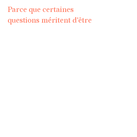
Parce que certaines
questions méritent d'être
explorées ensemble
Accueil
psychothérapie
Rencontres & événements
Les soirées de psychologie
Livre
Témoignages
Boutique
Prendre contact